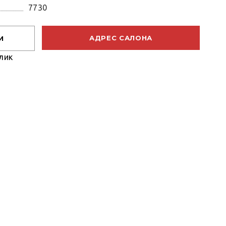
7730
АДРЕС САЛОНА
И
лик