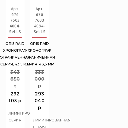
Арт.
Арт.
676
676
7603
7603
4084-
4094-
Set LS
Set LS
ORIS RAID
ORIS RAID
ХРОНОГРАФ
ХРОНОГРАФ
ОГРАНИЧЕННАЯ
ОГРАНИЧЕННАЯ
СЕРИЯ, 43,5 ММ
СЕРИЯ, 43,5 ММ
343
333
650
000
p
p
292
293
103
p
040
p
ЛИМИТИРОВАННАЯ
СЕРИЯ
ЛИМИТИРОВАННАЯ
СЕРИЯ