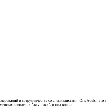
следований в сотрудничестве со специалистами. Oris Aquis - эт
еменных городских "джунглях", и под водой.