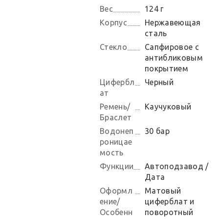
Вес
124 г
Корпус
Нержавеющая
сталь
Стекло
Сапфировое с
антибликовым
покрытием
Цифербл
Черный
ат
Ремень/
Каучуковый
Браслет
Водонеп
30 бар
роницае
мость
Функции
Автоподзавод /
Дата
Оформл
Матовый
ение/
циферблат и
Особенн
поворотный